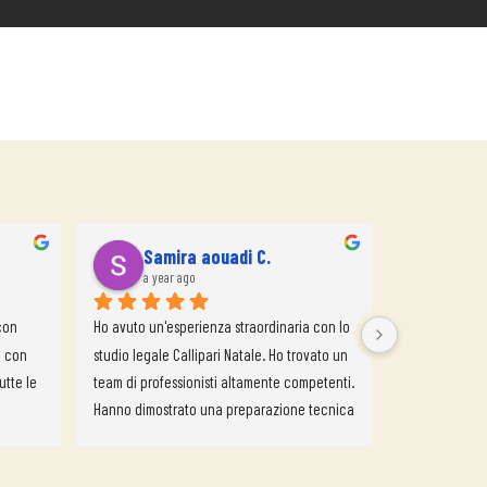
Samira aouadi C.
a year ago
on 
Ho avuto un'esperienza straordinaria con lo 
 con 
studio legale Callipari Natale. Ho trovato un 
tte le 
team di professionisti altamente competenti. 
Hanno dimostrato una preparazione tecnica 
impeccabile e una profonda conoscenza 
delle leggi e delle normative. Ciò che mi ha 