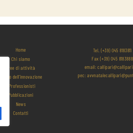
che persone hanno. L'argomento era 
o e loro sono riusciti non solo a 
 al risultato ma anche a fare in modo 
 ne subissimo lo stress e le 
enze nel minor modo possibile. Non 
lo Avvocati, prima di tutto sono 
, valore che si trova sempre meno 
Home
Tel.
(+39) 045 8183811
Fax
(+39) 045 818388
Chi siamo
email:
callipari@callipari
Aree di attività
pec:
avvnatalecallipari@punt
Diritto dell’innovazione
I Professionisti
Pubblicazioni
News
Contatti