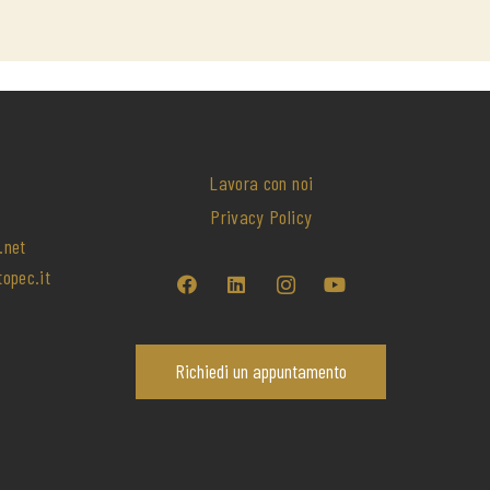
colpito di più è stato il loro approccio 
umano: sono stati sempre disponibili ad 
ascoltare le mie preoccupazioni ed a 
spiegare ogni passaggio del processo 
legale con pazienza e chiarezza.
La loro dedizione ed onestà sono evidenti, e 
mi hanno fornito consigli preziosi che mi 
Lavora con noi
hanno aiutata a prendere decisioni 
8
Privacy Policy
informate. Grazie a loro, ho ottenuto dei 
.net
risultati positivi.
opec.it
Richiedi un appuntamento