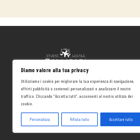
riuscito ad ottenere piena soddisfazione ed 
che po
a far valere i miei diritti in due casi 
delicat
particolarmente difficili e complessi.
portare
che noi
consegu
sono so
Persone
spesso.
Diamo valore alla tua privacy
Studio Legale Callipari Via L. Pancaldo
Utilizziamo i cookie per migliorare la tua esperienza di navigazione,
n. 70 Verona – 37138 P.Iva
offrirti pubblicità o contenuti personalizzati e analizzare il nostro
03896370230 SDI: M5UXCR1
traffico. Cliccando “Accetta tutti”, acconsenti al nostro utilizzo dei
cookie.
Personalizza
Rifiuta tutto
Accettare tutto