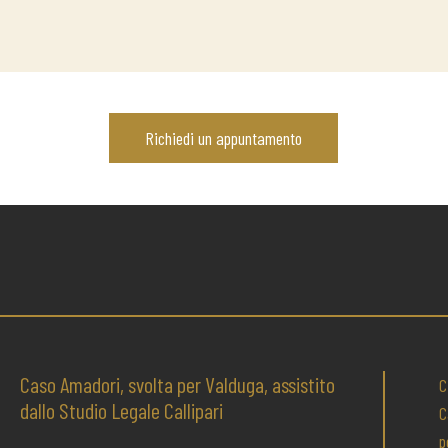
Richiedi un appuntamento
Caso Amadori, svolta per Valduga, assistito
C
dallo Studio Legale Callipari
C
p