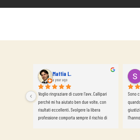
Mattia L.
a year ago
Voglio ringraziare di cuore l'avv. Callipari 
Sono ca
perché mi ha aiutato ben due volte, con 
quando
risultati eccellenti. Svolgere la libera 
giustiz
professione comporta sempre il rischio di 
l'hanno
incontrare clienti scorretti che vogliono il 
solo c
tuo lavoro senza pagarti: grazie a lui sono 
sopratt