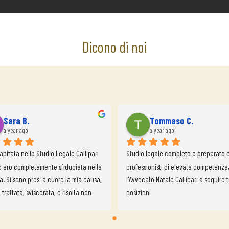
Dicono di noi
Sara B.
Tommaso C.
a year ago
a year ago
pitata nello Studio Legale Callipari 
Studio legale completo e preparato c
 ero completamente sfiduciata nella 
professionisti di elevata competenza,
ia. Si sono presi a cuore la mia causa, 
l'Avvocato Natale Callipari a seguire tu
 trattata, sviscerata, e risolta non 
posizioni
on una competenza estrema, ma 
utto con un'umanità ed attenzione 