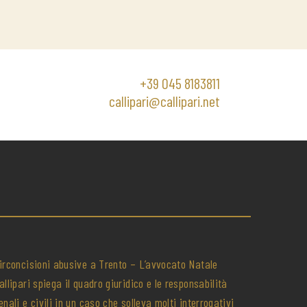
+39 045 8183811
callipari@callipari.net
irconcisioni abusive a Trento – L’avvocato Natale
allipari spiega il quadro giuridico e le responsabilità
enali e civili in un caso che solleva molti interrogativi