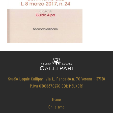
Studio Legale Callipari Via L. Pancaldo n. 70 Verona – 37138
P.Iva 03896370230 SDI: M5UXCR1
Home
Chi siamo