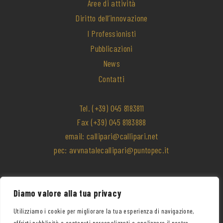
Aree di attività
Diritto dell’innovazione
I Professionisti
Pubblicazioni
News
Contatti
Tel.
(+39) 045 8183811
Fax
(+39) 045 8183888
email:
callipari@callipari.net
pec:
avvnatalecallipari@puntopec.it
Lavora con noi
Diamo valore alla tua privacy
Privacy Policy
Utilizziamo i cookie per migliorare la tua esperienza di navigazione,
offrirti pubblicità o contenuti personalizzati e analizzare il nostro