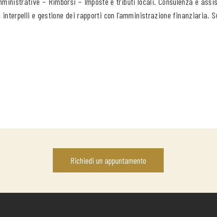
ministrative – Rimborsi – Imposte e tributi locali
. Consulenza e assist
, interpelli e gestione dei rapporti con l’amministrazione finanziaria. S
Richiedi un appuntamento