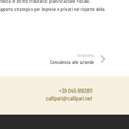
enza in diritto tributario: pianificazione fiscale,
upporto strategico per imprese e privati nel rispetto della
Successivo
Consulenza alle aziende
+39 045 8183811
callipari@callipari.net