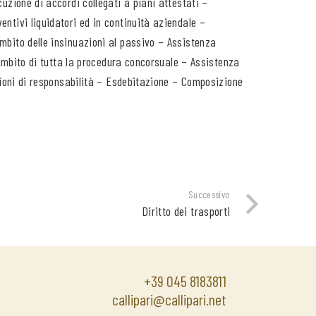
cuzione di accordi collegati a piani attestati –
entivi liquidatori ed in continuità aziendale –
ambito delle insinuazioni al passivo – Assistenza
l’ambito di tutta la procedura concorsuale – Assistenza
azioni di responsabilità – Esdebitazione – Composizione
Successivo
Diritto dei trasporti
+39 045 8183811
callipari@callipari.net